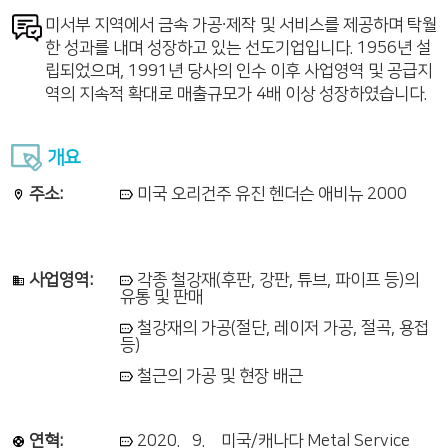
미서부 지역에서 금속 가공∙제작 및 서비스를 제공하며 탁월
한 성과를 내며 성장하고 있는 선도기업입니다. 1956년 설
립되었으며, 1991년 당사의 인수 이후 사업영역 및 공급지
역의 지속적 확대로 매출규모가 4배 이상 성장하였습니다.
개요
주소:
미국 오리건주 유진 헨더슨 애비뉴 2000
사업영역:
각종 철강재(후판, 강판, 튜브, 파이프 등)의
유통 및 판매
철강재의 가공(절단, 레이저 가공, 절곡, 용접
등)
철근의 가공 및 현장 배근
연혁:
2020. 9. 미국/캐나다 Metal Service