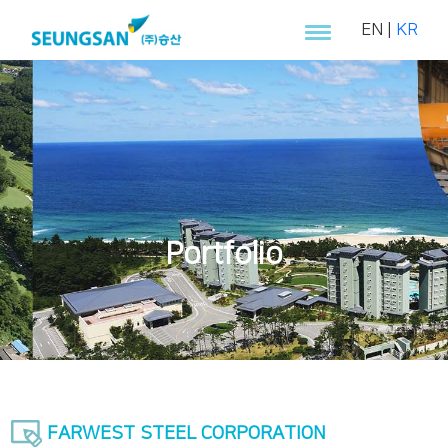
EN
|
KR
Portfolio
FARWEST STEEL CORPORATION