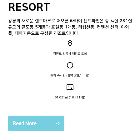
RESORT
CORPORATION
금강송이 만들어 낸 수려한 조경과 동해가 내려다 보이는 필드가 돋
다양한 클래식 음악 공연과 세계적 아티스트, 오케스트라 투어 초청
물류창고 장기임대를 통해 고객사의 효율적인 SCM를 지원하고 있습
보이는 18홀 파72 규모의 회원제 명문 골프클럽입니다.
및 기획을 통해 클래식 음악 산업의 발전에 노력하고 있습니다.
니다.
강릉의 새로운 랜드마크로 떠오른 라카이 샌드파인은 총 객실 281실
미서부 지역에서 금속 가공∙제작 및 서비스를 제공하며 탁월한 성과
규모의 콘도동 5개동과 호텔동 1개동, 리셉션동, 컨벤션 센터, 야외
를 내며 성장하고 있는 선도기업입니다.
풀, 테마가든으로 구성된 리조트입니다.
경기도 용인시 처인구 한터로 275번길 29
강원도 강릉시 저동등길 53
서울 용산구 한남대로98
Eugene, Oregon, USA
강원도 강릉시 해안로 536
18홀 파72 전장 7,052yds
전시, 컨벤션 및 행사 대행
용인 CDC 1호, 2호
철강재 유통 및 판매
관광 숙박업 (휴양 콘도미니엄)
38,490m2(11,640평)
전시 행사 대행
911,927㎡
철근의 가공 및 현장 배근
61,021㎡ (18,491 평)
Read More
Read More
Read More
->
->
->
Read More
->
Read More
->