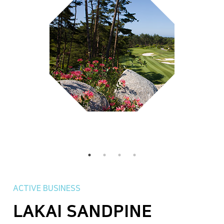
ACTIVE BUSINESS
ACTIVE BUSINESS
ACTIVE BUSINESS
ACTIVE BUSINESS
ACTIVE BUSINESS
LAKAI SANDPINE
SANDPINE GOLF CLUB
FARWEST STEEL
인아츠 프로덕션
물류센터